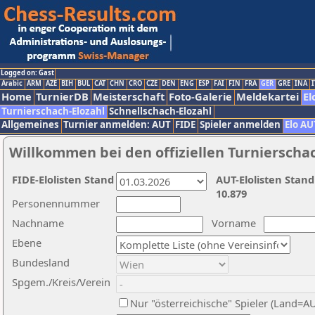
Logged on: Gast
Arabic
ARM
AZE
BIH
BUL
CAT
CHN
CRO
CZE
DEN
ENG
ESP
FAI
FIN
FRA
GER
GRE
INA
I
Home
TurnierDB
Meisterschaft
Foto-Galerie
Meldekartei
El
Turnierschach-Elozahl
Schnellschach-Elozahl
Allgemeines
Turnier anmelden: AUT
FIDE
Spieler anmelden
Elo AU
Willkommen bei den offiziellen Turnierscha
FIDE-Elolisten Stand
AUT-Elolisten Stand
10.879
Personennummer
Nachname
Vorname
Ebene
Bundesland
Spgem./Kreis/Verein
Nur "österreichische" Spieler (Land=A