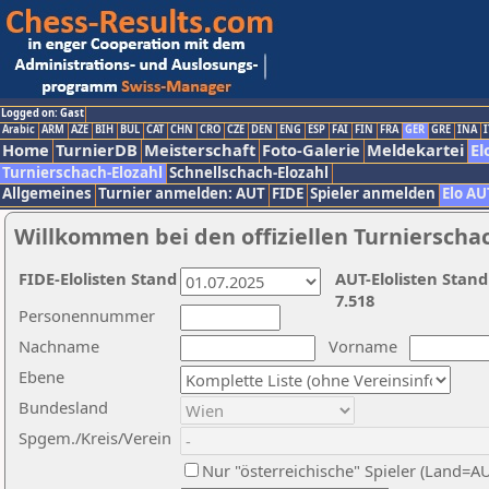
Logged on: Gast
Arabic
ARM
AZE
BIH
BUL
CAT
CHN
CRO
CZE
DEN
ENG
ESP
FAI
FIN
FRA
GER
GRE
INA
I
Home
TurnierDB
Meisterschaft
Foto-Galerie
Meldekartei
El
Turnierschach-Elozahl
Schnellschach-Elozahl
Allgemeines
Turnier anmelden: AUT
FIDE
Spieler anmelden
Elo AU
Willkommen bei den offiziellen Turnierscha
FIDE-Elolisten Stand
AUT-Elolisten Stand
7.518
Personennummer
Nachname
Vorname
Ebene
Bundesland
Spgem./Kreis/Verein
Nur "österreichische" Spieler (Land=A