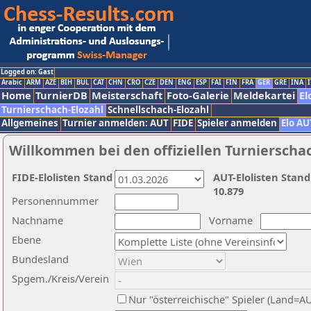
Logged on: Gast
Arabic
ARM
AZE
BIH
BUL
CAT
CHN
CRO
CZE
DEN
ENG
ESP
FAI
FIN
FRA
GER
GRE
INA
I
Home
TurnierDB
Meisterschaft
Foto-Galerie
Meldekartei
El
Turnierschach-Elozahl
Schnellschach-Elozahl
Allgemeines
Turnier anmelden: AUT
FIDE
Spieler anmelden
Elo AU
Willkommen bei den offiziellen Turnierscha
FIDE-Elolisten Stand
AUT-Elolisten Stand
10.879
Personennummer
Nachname
Vorname
Ebene
Bundesland
Spgem./Kreis/Verein
Nur "österreichische" Spieler (Land=A