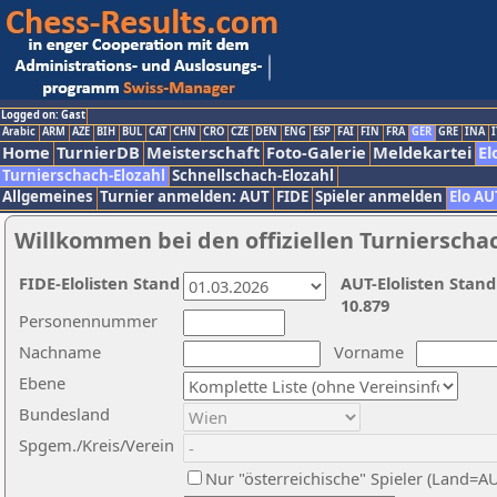
Logged on: Gast
Arabic
ARM
AZE
BIH
BUL
CAT
CHN
CRO
CZE
DEN
ENG
ESP
FAI
FIN
FRA
GER
GRE
INA
I
Home
TurnierDB
Meisterschaft
Foto-Galerie
Meldekartei
El
Turnierschach-Elozahl
Schnellschach-Elozahl
Allgemeines
Turnier anmelden: AUT
FIDE
Spieler anmelden
Elo AU
Willkommen bei den offiziellen Turnierscha
FIDE-Elolisten Stand
AUT-Elolisten Stand
10.879
Personennummer
Nachname
Vorname
Ebene
Bundesland
Spgem./Kreis/Verein
Nur "österreichische" Spieler (Land=A