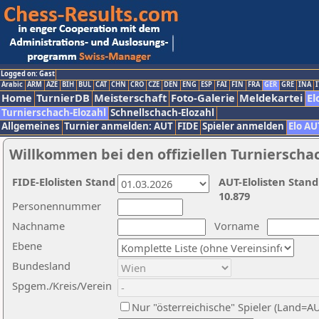
Logged on: Gast
Arabic
ARM
AZE
BIH
BUL
CAT
CHN
CRO
CZE
DEN
ENG
ESP
FAI
FIN
FRA
GER
GRE
INA
I
Home
TurnierDB
Meisterschaft
Foto-Galerie
Meldekartei
El
Turnierschach-Elozahl
Schnellschach-Elozahl
Allgemeines
Turnier anmelden: AUT
FIDE
Spieler anmelden
Elo AU
Willkommen bei den offiziellen Turnierscha
FIDE-Elolisten Stand
AUT-Elolisten Stand
10.879
Personennummer
Nachname
Vorname
Ebene
Bundesland
Spgem./Kreis/Verein
Nur "österreichische" Spieler (Land=A