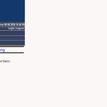
ime 09.08.2026 14:56:59
Login
Logout
artien: