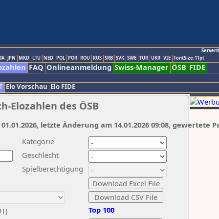
Servert
TA
JPN
MKD
LTU
NED
POL
POR
ROU
RUS
SRB
SVK
SWE
TUR
UKR
VIE
FontSize:11pt
ozahlen
FAQ
Onlineanmeldung
Swiss-Manager
ÖSB
FIDE
T
Elo Vorschau
Elo FIDE
ch-Elozahlen des ÖSB
 01.01.2026, letzte Änderung am 14.01.2026 09:08, gewertete P
Kategorie
Geschlecht
Spielberechtigung
Top 100
UT)