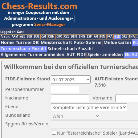
Logged on: Gast
Arabic
ARM
AZE
BIH
BUL
CAT
CHN
CRO
CZE
DEN
ENG
ESP
FAI
FIN
FRA
GER
GRE
INA
I
Home
TurnierDB
Meisterschaft
Foto-Galerie
Meldekartei
El
Turnierschach-Elozahl
Schnellschach-Elozahl
Allgemeines
Turnier anmelden: AUT
FIDE
Spieler anmelden
Elo AU
Willkommen bei den offiziellen Turnierscha
FIDE-Elolisten Stand
AUT-Elolisten Stand
7.518
Personennummer
Nachname
Vorname
Ebene
Bundesland
Spgem./Kreis/Verein
Nur "österreichische" Spieler (Land=A