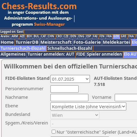
Logged on: Gast
Arabic
ARM
AZE
BIH
BUL
CAT
CHN
CRO
CZE
DEN
ENG
ESP
FAI
FIN
FRA
GER
GRE
INA
I
Home
TurnierDB
Meisterschaft
Foto-Galerie
Meldekartei
El
Turnierschach-Elozahl
Schnellschach-Elozahl
Allgemeines
Turnier anmelden: AUT
FIDE
Spieler anmelden
Elo AU
Willkommen bei den offiziellen Turnierscha
FIDE-Elolisten Stand
AUT-Elolisten Stand
7.518
Personennummer
Nachname
Vorname
Ebene
Bundesland
Spgem./Kreis/Verein
Nur "österreichische" Spieler (Land=A