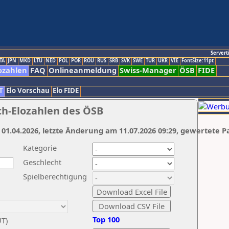
Servert
TA
JPN
MKD
LTU
NED
POL
POR
ROU
RUS
SRB
SVK
SWE
TUR
UKR
VIE
FontSize:11pt
ozahlen
FAQ
Onlineanmeldung
Swiss-Manager
ÖSB
FIDE
T
Elo Vorschau
Elo FIDE
ch-Elozahlen des ÖSB
 01.04.2026, letzte Änderung am 11.07.2026 09:29, gewertete P
Kategorie
Geschlecht
Spielberechtigung
Top 100
UT)