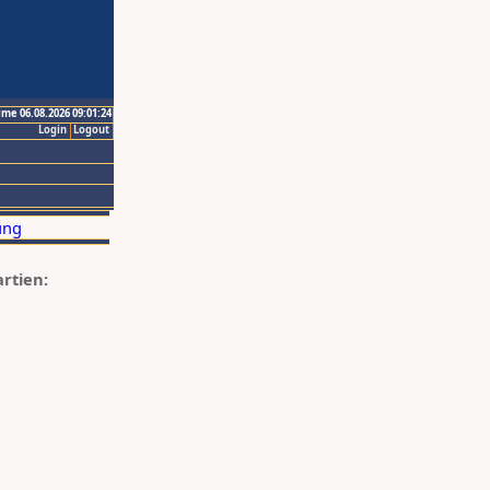
ime 06.08.2026 09:01:24
Login
Logout
artien: