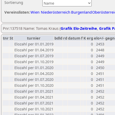
Sortierung
Vereinslisten:
Wien
Niederösterreich
Burgenland
Oberösterrei
Pnr:137518 Name: Tomas Kraus (
Grafik Elo-Zeitreihe
,
Grafik Pa
tnr
St
turnier
bdld
rd
datum
f
K
erg
elo+/-
gegn
Elozahl per 01.01.2019
0
2453
Elozahl per 01.04.2019
0
2448
Elozahl per 01.07.2019
0
2449
Elozahl per 01.10.2019
0
2449
Elozahl per 01.01.2020
0
2450
Elozahl per 01.04.2020
0
2451
Elozahl per 01.07.2020
0
2451
Elozahl per 01.10.2020
0
2451
Elozahl per 01.01.2021
0
2452
Elozahl per 01.04.2021
0
2452
Elozahl per 01.07.2021
0
2452
Elozahl per 01.10.2021
0
2452
Elozahl per 01.01.2022
0
2456