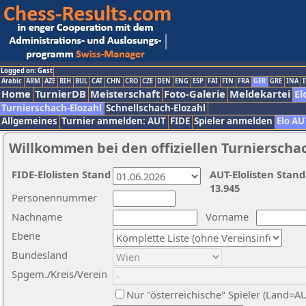
Logged on: Gast
Arabic
ARM
AZE
BIH
BUL
CAT
CHN
CRO
CZE
DEN
ENG
ESP
FAI
FIN
FRA
GER
GRE
INA
I
Home
TurnierDB
Meisterschaft
Foto-Galerie
Meldekartei
El
Turnierschach-Elozahl
Schnellschach-Elozahl
Allgemeines
Turnier anmelden: AUT
FIDE
Spieler anmelden
Elo AU
Willkommen bei den offiziellen Turnierscha
FIDE-Elolisten Stand
AUT-Elolisten Stand
13.945
Personennummer
Nachname
Vorname
Ebene
Bundesland
Spgem./Kreis/Verein
Nur "österreichische" Spieler (Land=A