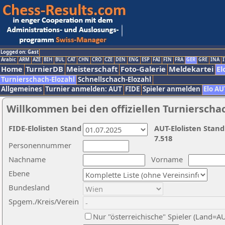
Logged on: Gast
Arabic
ARM
AZE
BIH
BUL
CAT
CHN
CRO
CZE
DEN
ENG
ESP
FAI
FIN
FRA
GER
GRE
INA
I
Home
TurnierDB
Meisterschaft
Foto-Galerie
Meldekartei
El
Turnierschach-Elozahl
Schnellschach-Elozahl
Allgemeines
Turnier anmelden: AUT
FIDE
Spieler anmelden
Elo AU
Willkommen bei den offiziellen Turnierscha
FIDE-Elolisten Stand
AUT-Elolisten Stand
7.518
Personennummer
Nachname
Vorname
Ebene
Bundesland
Spgem./Kreis/Verein
Nur "österreichische" Spieler (Land=A