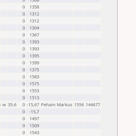
0
1358
0
1312
0
1312
0
1304
0
1367
0
1393
0
1393
0
1395
0
1399
0
1375
0
1583
0
1575
0
1553
0
1513
5
w
35.6
0
-15,67
Peham Markus
1556
144677
0
-15,7
0
1497
0
1509
0
1543