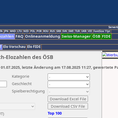
Servert
TA
JPN
MKD
LTU
NED
POL
POR
ROU
RUS
SRB
SVK
SWE
TUR
UKR
VIE
FontSize:11pt
ozahlen
FAQ
Onlineanmeldung
Swiss-Manager
ÖSB
FIDE
T
Elo Vorschau
Elo FIDE
ch-Elozahlen des ÖSB
 01.07.2025, letzte Änderung am 17.08.2025 11:27, gewertete P
Kategorie
Geschlecht
Spielberechtigung
Top 100
UT)