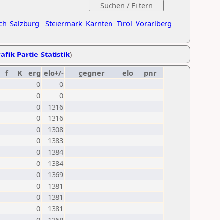
ch
Salzburg
Steiermark
Kärnten
Tirol
Vorarlberg
afik Partie-Statistik
)
f
K
erg
elo+/-
gegner
elo
pnr
0
0
0
0
0
1316
0
1316
0
1308
0
1383
0
1384
0
1384
0
1369
0
1381
0
1381
0
1381
0
1368