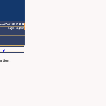
ime 07.08.2026 00:12:19
Login
Logout
artien: