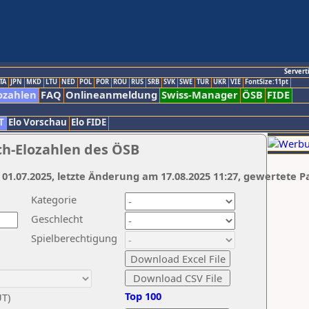
Servert
TA
JPN
MKD
LTU
NED
POL
POR
ROU
RUS
SRB
SVK
SWE
TUR
UKR
VIE
FontSize:11pt
ozahlen
FAQ
Onlineanmeldung
Swiss-Manager
ÖSB
FIDE
T
Elo Vorschau
Elo FIDE
ch-Elozahlen des ÖSB
 01.07.2025, letzte Änderung am 17.08.2025 11:27, gewertete P
Kategorie
Geschlecht
Spielberechtigung
Top 100
UT)