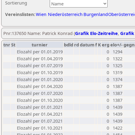
Sortierung
Vereinslisten:
Wien
Niederösterreich
Burgenland
Oberösterrei
Pnr:137650 Name: Patrick Konrad (
Grafik Elo-Zeitreihe
,
Grafik 
tnr
St
turnier
bdld
rd
datum
f
K
erg
elo+/-
gegn
Elozahl per 01.01.2019
0
1294
Elozahl per 01.04.2019
0
1322
Elozahl per 01.07.2019
0
1325
Elozahl per 01.10.2019
0
1319
Elozahl per 01.01.2020
0
1374
Elozahl per 01.04.2020
0
1387
Elozahl per 01.07.2020
0
1387
Elozahl per 01.10.2020
0
1387
Elozahl per 01.01.2021
0
1439
Elozahl per 01.04.2021
0
1439
Elozahl per 01.07.2021
0
1439
Elozahl per 01.10.2021
0
1422
Elozahl per 01.01.2022
0
1454