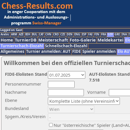
Logged on: Gast
Arabic
ARM
AZE
BIH
BUL
CAT
CHN
CRO
CZE
DEN
ENG
ESP
FAI
FIN
FRA
GER
GRE
INA
I
Home
TurnierDB
Meisterschaft
Foto-Galerie
Meldekartei
El
Turnierschach-Elozahl
Schnellschach-Elozahl
Allgemeines
Turnier anmelden: AUT
FIDE
Spieler anmelden
Elo AU
Willkommen bei den offiziellen Turnierscha
FIDE-Elolisten Stand
AUT-Elolisten Stand
7.518
Personennummer
Nachname
Vorname
Ebene
Bundesland
Spgem./Kreis/Verein
Nur "österreichische" Spieler (Land=A