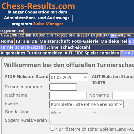
Logged on: Gast
Arabic
ARM
AZE
BIH
BUL
CAT
CHN
CRO
CZE
DEN
ENG
ESP
FAI
FIN
FRA
GER
GRE
INA
I
Home
TurnierDB
Meisterschaft
Foto-Galerie
Meldekartei
El
Turnierschach-Elozahl
Schnellschach-Elozahl
Allgemeines
Turnier anmelden: AUT
FIDE
Spieler anmelden
Elo AU
Willkommen bei den offiziellen Turnierscha
FIDE-Elolisten Stand
AUT-Elolisten Stand
10.879
Personennummer
Nachname
Vorname
Ebene
Bundesland
Spgem./Kreis/Verein
Nur "österreichische" Spieler (Land=A