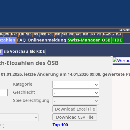
Servert
TA
JPN
MKD
LTU
NED
POL
POR
ROU
RUS
SRB
SVK
SWE
TUR
UKR
VIE
FontSize:11pt
ozahlen
FAQ
Onlineanmeldung
Swiss-Manager
ÖSB
FIDE
T
Elo Vorschau
Elo FIDE
ch-Elozahlen des ÖSB
 01.01.2026, letzte Änderung am 14.01.2026 09:08, gewertete P
Kategorie
Geschlecht
Spielberechtigung
Top 100
UT)