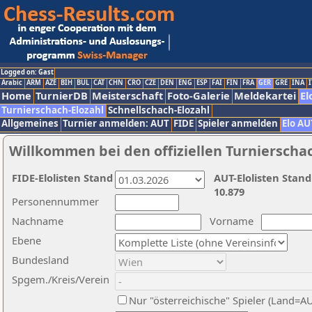
Logged on: Gast
Arabic
ARM
AZE
BIH
BUL
CAT
CHN
CRO
CZE
DEN
ENG
ESP
FAI
FIN
FRA
GER
GRE
INA
I
Home
TurnierDB
Meisterschaft
Foto-Galerie
Meldekartei
El
Turnierschach-Elozahl
Schnellschach-Elozahl
Allgemeines
Turnier anmelden: AUT
FIDE
Spieler anmelden
Elo AU
Willkommen bei den offiziellen Turnierscha
FIDE-Elolisten Stand
AUT-Elolisten Stand
10.879
Personennummer
Nachname
Vorname
Ebene
Bundesland
Spgem./Kreis/Verein
Nur "österreichische" Spieler (Land=A