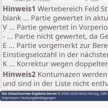
Hinweis1
Wertebereich Feld St 
blank ... Partie gewertet in akt
V ... Partie gewertet in Vorperi
- ... Partie nicht gewertet, da 
E ... Partie vorgemerkt zur Be
Einstiegselozahl in der nächst
K ... Korrektur wegen doppelt
Hinweis2
Kontumazen werden g
und sind in der Liste nicht enth
Der Schachturnier-Ergebnis-Server
© 2006-2026 Heinz Herzog
, CMS
Impressum / Nutzungsbedingungen