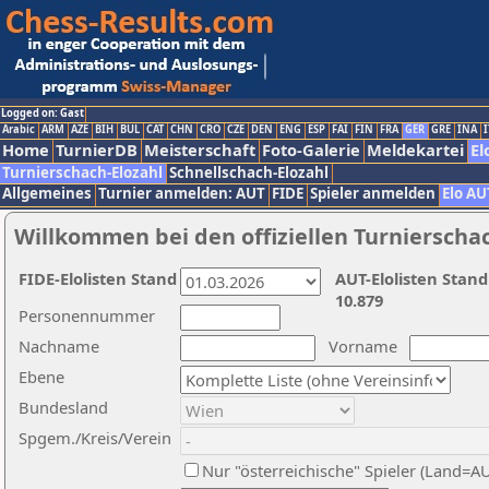
Logged on: Gast
Arabic
ARM
AZE
BIH
BUL
CAT
CHN
CRO
CZE
DEN
ENG
ESP
FAI
FIN
FRA
GER
GRE
INA
I
Home
TurnierDB
Meisterschaft
Foto-Galerie
Meldekartei
El
Turnierschach-Elozahl
Schnellschach-Elozahl
Allgemeines
Turnier anmelden: AUT
FIDE
Spieler anmelden
Elo AU
Willkommen bei den offiziellen Turnierscha
FIDE-Elolisten Stand
AUT-Elolisten Stand
10.879
Personennummer
Nachname
Vorname
Ebene
Bundesland
Spgem./Kreis/Verein
Nur "österreichische" Spieler (Land=A