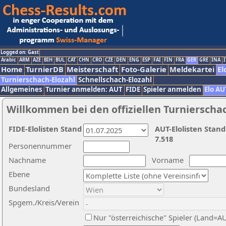
Logged on: Gast
Arabic
ARM
AZE
BIH
BUL
CAT
CHN
CRO
CZE
DEN
ENG
ESP
FAI
FIN
FRA
GER
GRE
INA
I
Home
TurnierDB
Meisterschaft
Foto-Galerie
Meldekartei
El
Turnierschach-Elozahl
Schnellschach-Elozahl
Allgemeines
Turnier anmelden: AUT
FIDE
Spieler anmelden
Elo AU
Willkommen bei den offiziellen Turnierscha
FIDE-Elolisten Stand
AUT-Elolisten Stand
7.518
Personennummer
Nachname
Vorname
Ebene
Bundesland
Spgem./Kreis/Verein
Nur "österreichische" Spieler (Land=A