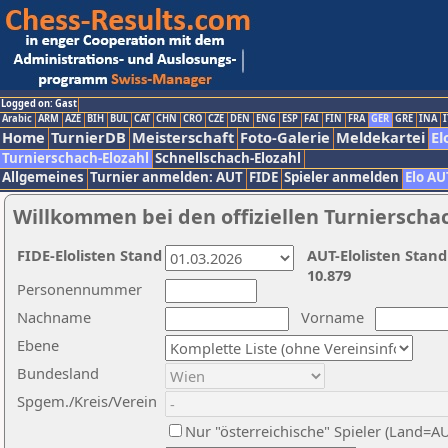
Logged on: Gast
Arabic
ARM
AZE
BIH
BUL
CAT
CHN
CRO
CZE
DEN
ENG
ESP
FAI
FIN
FRA
GER
GRE
INA
I
Home
TurnierDB
Meisterschaft
Foto-Galerie
Meldekartei
El
Turnierschach-Elozahl
Schnellschach-Elozahl
Allgemeines
Turnier anmelden: AUT
FIDE
Spieler anmelden
Elo AU
Willkommen bei den offiziellen Turnierscha
FIDE-Elolisten Stand
AUT-Elolisten Stand
10.879
Personennummer
Nachname
Vorname
Ebene
Bundesland
Spgem./Kreis/Verein
Nur "österreichische" Spieler (Land=A