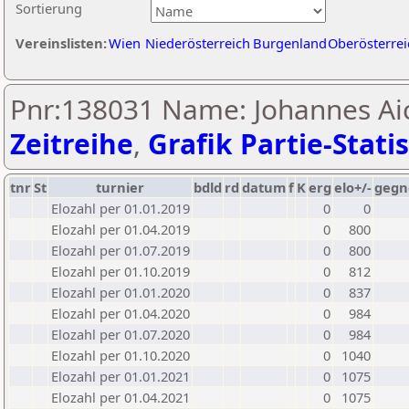
Sortierung
Vereinslisten:
Wien
Niederösterreich
Burgenland
Oberösterrei
Pnr:138031 Name: Johannes Aic
Zeitreihe
,
Grafik Partie-Statis
tnr
St
turnier
bdld
rd
datum
f
K
erg
elo+/-
gegn
Elozahl per 01.01.2019
0
0
Elozahl per 01.04.2019
0
800
Elozahl per 01.07.2019
0
800
Elozahl per 01.10.2019
0
812
Elozahl per 01.01.2020
0
837
Elozahl per 01.04.2020
0
984
Elozahl per 01.07.2020
0
984
Elozahl per 01.10.2020
0
1040
Elozahl per 01.01.2021
0
1075
Elozahl per 01.04.2021
0
1075