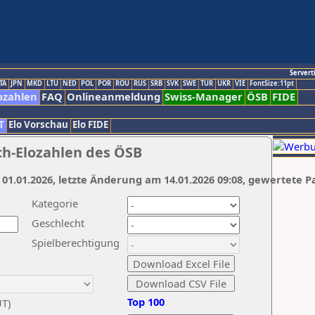
Servert
TA
JPN
MKD
LTU
NED
POL
POR
ROU
RUS
SRB
SVK
SWE
TUR
UKR
VIE
FontSize:11pt
ozahlen
FAQ
Onlineanmeldung
Swiss-Manager
ÖSB
FIDE
T
Elo Vorschau
Elo FIDE
ch-Elozahlen des ÖSB
 01.01.2026, letzte Änderung am 14.01.2026 09:08, gewertete P
Kategorie
Geschlecht
Spielberechtigung
Top 100
UT)