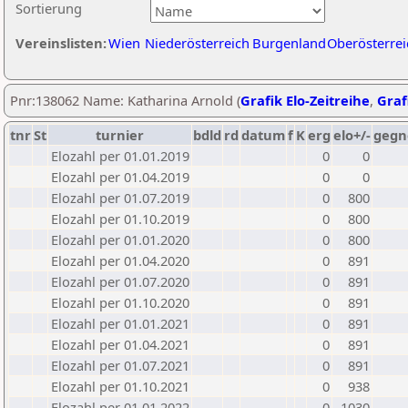
Sortierung
Vereinslisten:
Wien
Niederösterreich
Burgenland
Oberösterrei
Pnr:138062 Name: Katharina Arnold (
Grafik Elo-Zeitreihe
,
Graf
tnr
St
turnier
bdld
rd
datum
f
K
erg
elo+/-
gegn
Elozahl per 01.01.2019
0
0
Elozahl per 01.04.2019
0
0
Elozahl per 01.07.2019
0
800
Elozahl per 01.10.2019
0
800
Elozahl per 01.01.2020
0
800
Elozahl per 01.04.2020
0
891
Elozahl per 01.07.2020
0
891
Elozahl per 01.10.2020
0
891
Elozahl per 01.01.2021
0
891
Elozahl per 01.04.2021
0
891
Elozahl per 01.07.2021
0
891
Elozahl per 01.10.2021
0
938
Elozahl per 01.01.2022
0
1030