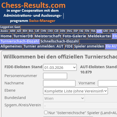
Logged on: Gast
Arabic
ARM
AZE
BIH
BUL
CAT
CHN
CRO
CZE
DEN
ENG
ESP
FAI
FIN
FRA
GER
GRE
INA
I
Home
TurnierDB
Meisterschaft
Foto-Galerie
Meldekartei
El
Turnierschach-Elozahl
Schnellschach-Elozahl
Allgemeines
Turnier anmelden: AUT
FIDE
Spieler anmelden
Elo AU
Willkommen bei den offiziellen Turnierscha
FIDE-Elolisten Stand
AUT-Elolisten Stand
10.879
Personennummer
Nachname
Vorname
Ebene
Bundesland
Spgem./Kreis/Verein
Nur "österreichische" Spieler (Land=A