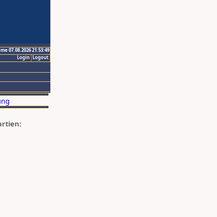
ime 07.08.2026 21:53:49
Login
Logout
artien: