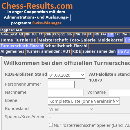
Logged on: Gast
Arabic
ARM
AZE
BIH
BUL
CAT
CHN
CRO
CZE
DEN
ENG
ESP
FAI
FIN
FRA
GER
GRE
INA
I
Home
TurnierDB
Meisterschaft
Foto-Galerie
Meldekartei
El
Turnierschach-Elozahl
Schnellschach-Elozahl
Allgemeines
Turnier anmelden: AUT
FIDE
Spieler anmelden
Elo AU
Willkommen bei den offiziellen Turnierscha
FIDE-Elolisten Stand
AUT-Elolisten Stand
10.879
Personennummer
Nachname
Vorname
Ebene
Bundesland
Spgem./Kreis/Verein
Nur "österreichische" Spieler (Land=A