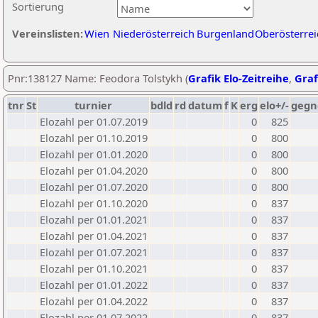
Sortierung
Vereinslisten:
Wien
Niederösterreich
Burgenland
Oberösterrei
Pnr:138127 Name: Feodora Tolstykh (
Grafik Elo-Zeitreihe
,
Graf
tnr
St
turnier
bdld
rd
datum
f
K
erg
elo+/-
gegn
Elozahl per 01.07.2019
0
825
Elozahl per 01.10.2019
0
800
Elozahl per 01.01.2020
0
800
Elozahl per 01.04.2020
0
800
Elozahl per 01.07.2020
0
800
Elozahl per 01.10.2020
0
837
Elozahl per 01.01.2021
0
837
Elozahl per 01.04.2021
0
837
Elozahl per 01.07.2021
0
837
Elozahl per 01.10.2021
0
837
Elozahl per 01.01.2022
0
837
Elozahl per 01.04.2022
0
837
Elozahl per 01.07.2022
0
837