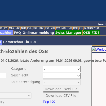
Servert
TA
JPN
MKD
LTU
NED
POL
POR
ROU
RUS
SRB
SVK
SWE
TUR
UKR
VIE
FontSize:11pt
ozahlen
FAQ
Onlineanmeldung
Swiss-Manager
ÖSB
FIDE
T
Elo Vorschau
Elo FIDE
ch-Elozahlen des ÖSB
 01.01.2026, letzte Änderung am 14.01.2026 09:08, gewertete P
Kategorie
Geschlecht
Spielberechtigung
Top 100
UT)