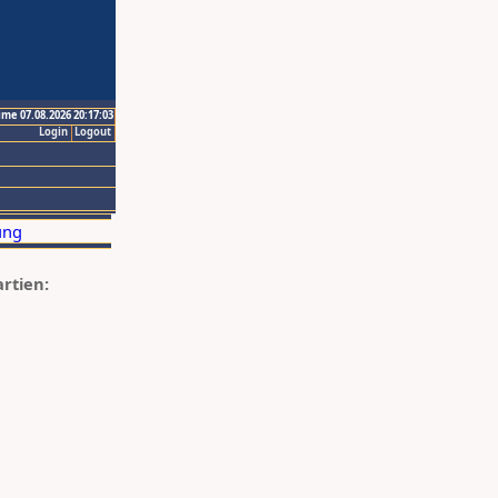
ime 07.08.2026 20:17:03
Login
Logout
artien: