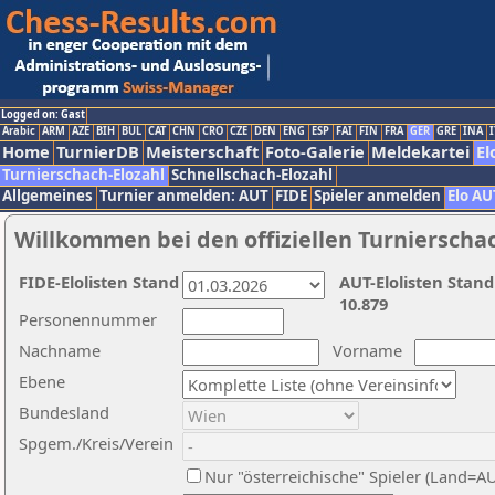
Logged on: Gast
Arabic
ARM
AZE
BIH
BUL
CAT
CHN
CRO
CZE
DEN
ENG
ESP
FAI
FIN
FRA
GER
GRE
INA
I
Home
TurnierDB
Meisterschaft
Foto-Galerie
Meldekartei
El
Turnierschach-Elozahl
Schnellschach-Elozahl
Allgemeines
Turnier anmelden: AUT
FIDE
Spieler anmelden
Elo AU
Willkommen bei den offiziellen Turnierscha
FIDE-Elolisten Stand
AUT-Elolisten Stand
10.879
Personennummer
Nachname
Vorname
Ebene
Bundesland
Spgem./Kreis/Verein
Nur "österreichische" Spieler (Land=A