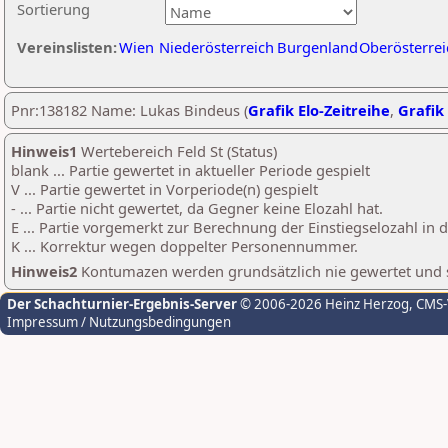
Sortierung
Vereinslisten:
Wien
Niederösterreich
Burgenland
Oberösterrei
Pnr:138182 Name: Lukas Bindeus (
Grafik Elo-Zeitreihe
,
Grafik 
Hinweis1
Wertebereich Feld St (Status)
blank ... Partie gewertet in aktueller Periode gespielt
V ... Partie gewertet in Vorperiode(n) gespielt
- ... Partie nicht gewertet, da Gegner keine Elozahl hat.
E ... Partie vorgemerkt zur Berechnung der Einstiegselozahl in
K ... Korrektur wegen doppelter Personennummer.
Hinweis2
Kontumazen werden grundsätzlich nie gewertet und sin
Der Schachturnier-Ergebnis-Server
© 2006-2026 Heinz Herzog
, CMS
Impressum / Nutzungsbedingungen