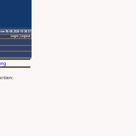
ime 06.08.2026 10:38:57
Login
Logout
artien: