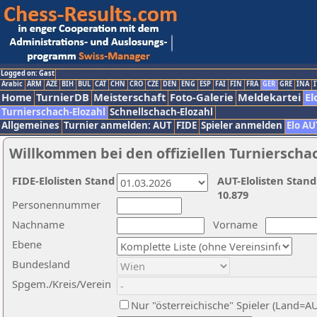
Logged on: Gast
Arabic
ARM
AZE
BIH
BUL
CAT
CHN
CRO
CZE
DEN
ENG
ESP
FAI
FIN
FRA
GER
GRE
INA
I
Home
TurnierDB
Meisterschaft
Foto-Galerie
Meldekartei
El
Turnierschach-Elozahl
Schnellschach-Elozahl
Allgemeines
Turnier anmelden: AUT
FIDE
Spieler anmelden
Elo AU
Willkommen bei den offiziellen Turnierscha
FIDE-Elolisten Stand
AUT-Elolisten Stand
10.879
Personennummer
Nachname
Vorname
Ebene
Bundesland
Spgem./Kreis/Verein
Nur "österreichische" Spieler (Land=A