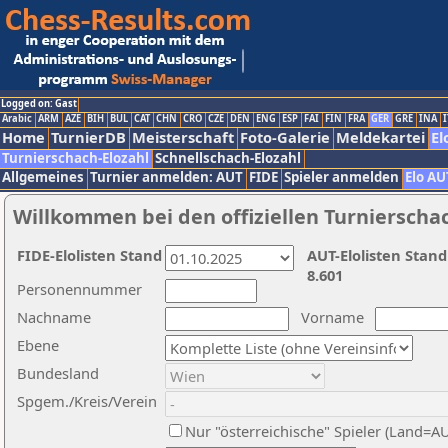
Logged on: Gast
Arabic
ARM
AZE
BIH
BUL
CAT
CHN
CRO
CZE
DEN
ENG
ESP
FAI
FIN
FRA
GER
GRE
INA
I
Home
TurnierDB
Meisterschaft
Foto-Galerie
Meldekartei
El
Turnierschach-Elozahl
Schnellschach-Elozahl
Allgemeines
Turnier anmelden: AUT
FIDE
Spieler anmelden
Elo AU
Willkommen bei den offiziellen Turnierscha
FIDE-Elolisten Stand
AUT-Elolisten Stand
8.601
Personennummer
Nachname
Vorname
Ebene
Bundesland
Spgem./Kreis/Verein
Nur "österreichische" Spieler (Land=A