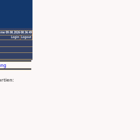
ime 09.08.2026 08:36:49
Login
Logout
artien: