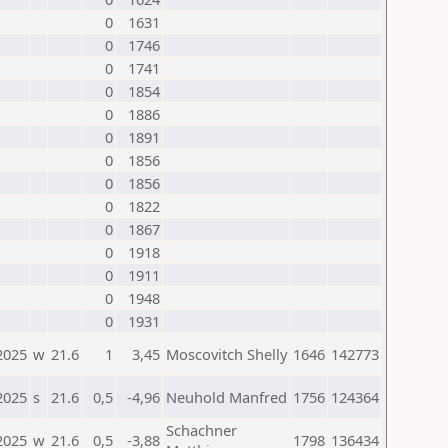
0
1631
0
1746
0
1741
0
1854
0
1886
0
1891
0
1856
0
1856
0
1822
0
1867
0
1918
0
1911
0
1948
0
1931
2025
w
21.6
1
3,45
Moscovitch Shelly
1646
142773
2025
s
21.6
0,5
-4,96
Neuhold Manfred
1756
124364
Schachner
2025
w
21.6
0,5
-3,88
1798
136434