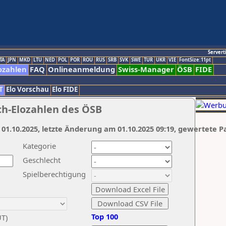
Servert
TA
JPN
MKD
LTU
NED
POL
POR
ROU
RUS
SRB
SVK
SWE
TUR
UKR
VIE
FontSize:11pt
ozahlen
FAQ
Onlineanmeldung
Swiss-Manager
ÖSB
FIDE
T
Elo Vorschau
Elo FIDE
ch-Elozahlen des ÖSB
 01.10.2025, letzte Änderung am 01.10.2025 09:19, gewertete P
Kategorie
Geschlecht
Spielberechtigung
Top 100
UT)