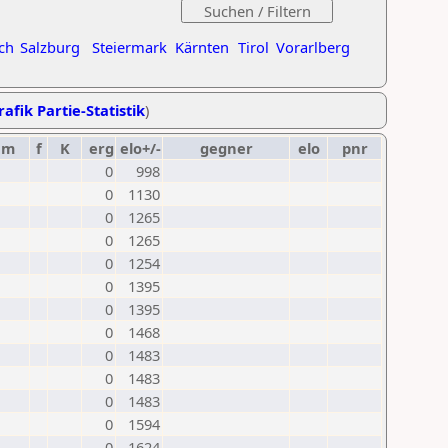
ch
Salzburg
Steiermark
Kärnten
Tirol
Vorarlberg
rafik Partie-Statistik
)
um
f
K
erg
elo+/-
gegner
elo
pnr
0
998
0
1130
0
1265
0
1265
0
1254
0
1395
0
1395
0
1468
0
1483
0
1483
0
1483
0
1594
0
1624