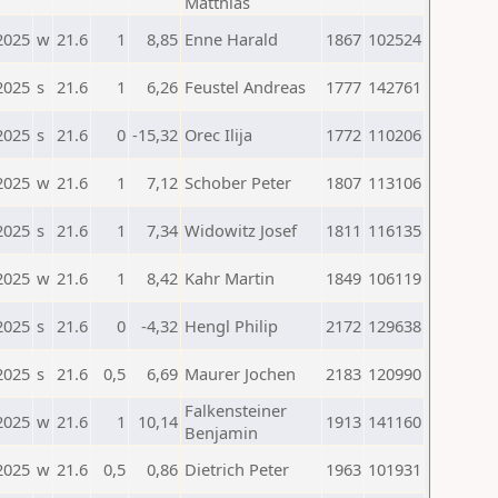
Matthias
2025
w
21.6
1
8,85
Enne Harald
1867
102524
2025
s
21.6
1
6,26
Feustel Andreas
1777
142761
2025
s
21.6
0
-15,32
Orec Ilija
1772
110206
2025
w
21.6
1
7,12
Schober Peter
1807
113106
2025
s
21.6
1
7,34
Widowitz Josef
1811
116135
2025
w
21.6
1
8,42
Kahr Martin
1849
106119
2025
s
21.6
0
-4,32
Hengl Philip
2172
129638
2025
s
21.6
0,5
6,69
Maurer Jochen
2183
120990
Falkensteiner
2025
w
21.6
1
10,14
1913
141160
Benjamin
2025
w
21.6
0,5
0,86
Dietrich Peter
1963
101931