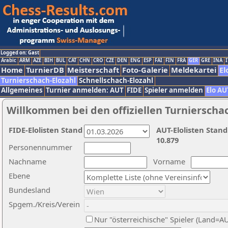
Logged on: Gast
Arabic
ARM
AZE
BIH
BUL
CAT
CHN
CRO
CZE
DEN
ENG
ESP
FAI
FIN
FRA
GER
GRE
INA
I
Home
TurnierDB
Meisterschaft
Foto-Galerie
Meldekartei
El
Turnierschach-Elozahl
Schnellschach-Elozahl
Allgemeines
Turnier anmelden: AUT
FIDE
Spieler anmelden
Elo AU
Willkommen bei den offiziellen Turnierscha
FIDE-Elolisten Stand
AUT-Elolisten Stand
10.879
Personennummer
Nachname
Vorname
Ebene
Bundesland
Spgem./Kreis/Verein
Nur "österreichische" Spieler (Land=A