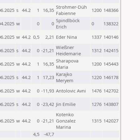
Strohmer-Düh
06.2025
s
44.2
1
16,35
1200
148366
Fabienne
Spindlböck
04.2025
w
0
0
0
138322
Erich
06.2025
w
44.2
0,5
2,21
Eder Nina
1337
140146
Wießner
06.2025
s
44.2
0
-21,21
1312
142415
Heidemarie
Sharapova
06.2025
w
44.2
1
16,35
1200
145443
Maria
Karajko
06.2025
s
44.2
1
17,23
1220
146178
Meryem
06.2025
w
44.2
0
-11,93
Antolovic Avni
1476
142702
06.2025
s
44.2
0
-23,42
Jin Emilie
1276
143807
Kotenko
06.2025
w
44.2
0
-21,21
Gonzalez
1315
142027
Marina
4,5
-47,7