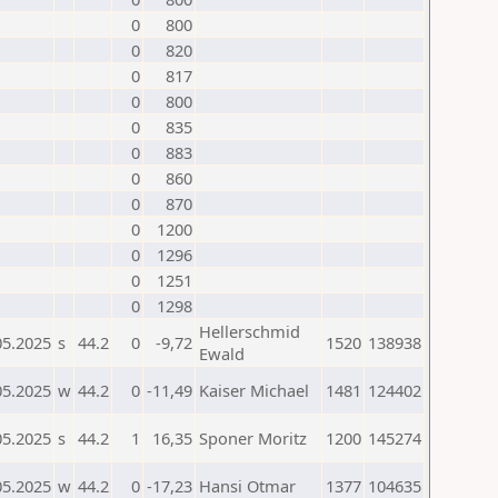
0
800
0
820
0
817
0
800
0
835
0
883
0
860
0
870
0
1200
0
1296
0
1251
0
1298
Hellerschmid
05.2025
s
44.2
0
-9,72
1520
138938
Ewald
05.2025
w
44.2
0
-11,49
Kaiser Michael
1481
124402
05.2025
s
44.2
1
16,35
Sponer Moritz
1200
145274
05.2025
w
44.2
0
-17,23
Hansi Otmar
1377
104635