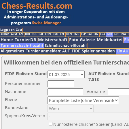
Logged on: Gast
Arabic
ARM
AZE
BIH
BUL
CAT
CHN
CRO
CZE
DEN
ENG
ESP
FAI
FIN
FRA
GER
GRE
INA
I
Home
TurnierDB
Meisterschaft
Foto-Galerie
Meldekartei
El
Turnierschach-Elozahl
Schnellschach-Elozahl
Allgemeines
Turnier anmelden: AUT
FIDE
Spieler anmelden
Elo AU
Willkommen bei den offiziellen Turnierscha
FIDE-Elolisten Stand
AUT-Elolisten Stand
7.518
Personennummer
Nachname
Vorname
Ebene
Bundesland
Spgem./Kreis/Verein
Nur "österreichische" Spieler (Land=A