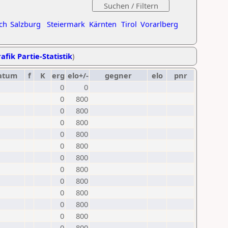
ch
Salzburg
Steiermark
Kärnten
Tirol
Vorarlberg
afik Partie-Statistik
)
atum
f
K
erg
elo+/-
gegner
elo
pnr
0
0
0
800
0
800
0
800
0
800
0
800
0
800
0
800
0
800
0
800
0
800
0
800
0
800