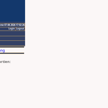
ime 07.08.2026 17:02:26
Login
Logout
artien: