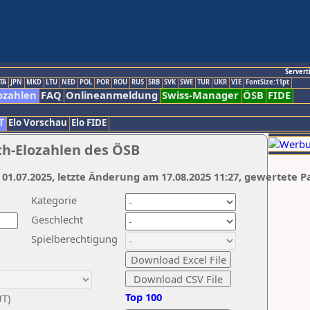
Servert
TA
JPN
MKD
LTU
NED
POL
POR
ROU
RUS
SRB
SVK
SWE
TUR
UKR
VIE
FontSize:11pt
ozahlen
FAQ
Onlineanmeldung
Swiss-Manager
ÖSB
FIDE
T
Elo Vorschau
Elo FIDE
ch-Elozahlen des ÖSB
 01.07.2025, letzte Änderung am 17.08.2025 11:27, gewertete P
Kategorie
Geschlecht
Spielberechtigung
Top 100
UT)