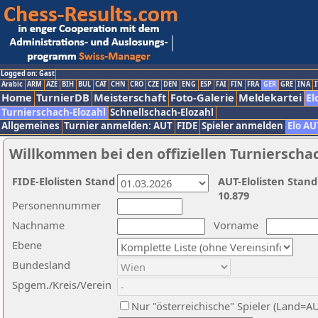
Logged on: Gast
Arabic
ARM
AZE
BIH
BUL
CAT
CHN
CRO
CZE
DEN
ENG
ESP
FAI
FIN
FRA
GER
GRE
INA
I
Home
TurnierDB
Meisterschaft
Foto-Galerie
Meldekartei
El
Turnierschach-Elozahl
Schnellschach-Elozahl
Allgemeines
Turnier anmelden: AUT
FIDE
Spieler anmelden
Elo AU
Willkommen bei den offiziellen Turnierscha
FIDE-Elolisten Stand
AUT-Elolisten Stand
10.879
Personennummer
Nachname
Vorname
Ebene
Bundesland
Spgem./Kreis/Verein
Nur "österreichische" Spieler (Land=A