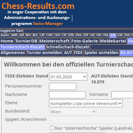
Logged on: Gast
Arabic
ARM
AZE
BIH
BUL
CAT
CHN
CRO
CZE
DEN
ENG
ESP
FAI
FIN
FRA
GER
GRE
INA
I
Home
TurnierDB
Meisterschaft
Foto-Galerie
Meldekartei
El
Turnierschach-Elozahl
Schnellschach-Elozahl
Allgemeines
Turnier anmelden: AUT
FIDE
Spieler anmelden
Elo AU
Willkommen bei den offiziellen Turnierscha
FIDE-Elolisten Stand
AUT-Elolisten Stand
10.879
Personennummer
Nachname
Vorname
Ebene
Bundesland
Spgem./Kreis/Verein
Nur "österreichische" Spieler (Land=A