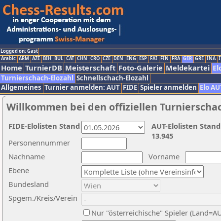
Logged on: Gast
Arabic
ARM
AZE
BIH
BUL
CAT
CHN
CRO
CZE
DEN
ENG
ESP
FAI
FIN
FRA
GER
GRE
INA
I
Home
TurnierDB
Meisterschaft
Foto-Galerie
Meldekartei
El
Turnierschach-Elozahl
Schnellschach-Elozahl
Allgemeines
Turnier anmelden: AUT
FIDE
Spieler anmelden
Elo AU
Willkommen bei den offiziellen Turnierscha
FIDE-Elolisten Stand
AUT-Elolisten Stand
13.945
Personennummer
Nachname
Vorname
Ebene
Bundesland
Spgem./Kreis/Verein
Nur "österreichische" Spieler (Land=A