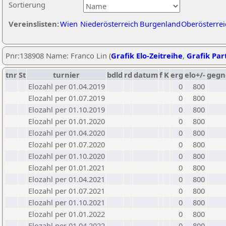
Sortierung
Vereinslisten:
Wien
Niederösterreich
Burgenland
Oberösterrei
Pnr:138908 Name: Franco Lin (
Grafik Elo-Zeitreihe
,
Grafik Part
tnr
St
turnier
bdld
rd
datum
f
K
erg
elo+/-
gegn
Elozahl per 01.04.2019
0
800
Elozahl per 01.07.2019
0
800
Elozahl per 01.10.2019
0
800
Elozahl per 01.01.2020
0
800
Elozahl per 01.04.2020
0
800
Elozahl per 01.07.2020
0
800
Elozahl per 01.10.2020
0
800
Elozahl per 01.01.2021
0
800
Elozahl per 01.04.2021
0
800
Elozahl per 01.07.2021
0
800
Elozahl per 01.10.2021
0
800
Elozahl per 01.01.2022
0
800
Elozahl per 01.04.2022
0
800