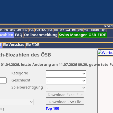
Servert
TA
JPN
MKD
LTU
NED
POL
POR
ROU
RUS
SRB
SVK
SWE
TUR
UKR
VIE
FontSize:11pt
ozahlen
FAQ
Onlineanmeldung
Swiss-Manager
ÖSB
FIDE
T
Elo Vorschau
Elo FIDE
ch-Elozahlen des ÖSB
 01.04.2026, letzte Änderung am 11.07.2026 09:29, gewertete P
Kategorie
Geschlecht
Spielberechtigung
Top 100
UT)