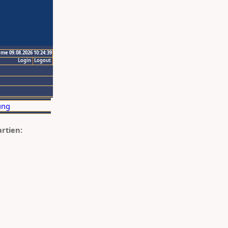
ime 09.08.2026 10:24:39
Login
Logout
artien: