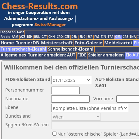
Logged on: Gast
Arabic
ARM
AZE
BIH
BUL
CAT
CHN
CRO
CZE
DEN
ENG
ESP
FAI
FIN
FRA
GER
GRE
INA
I
Home
TurnierDB
Meisterschaft
Foto-Galerie
Meldekartei
El
Turnierschach-Elozahl
Schnellschach-Elozahl
Allgemeines
Turnier anmelden: AUT
FIDE
Spieler anmelden
Elo AU
Willkommen bei den offiziellen Turnierscha
FIDE-Elolisten Stand
AUT-Elolisten Stand
8.601
Personennummer
Nachname
Vorname
Ebene
Bundesland
Spgem./Kreis/Verein
Nur "österreichische" Spieler (Land=A