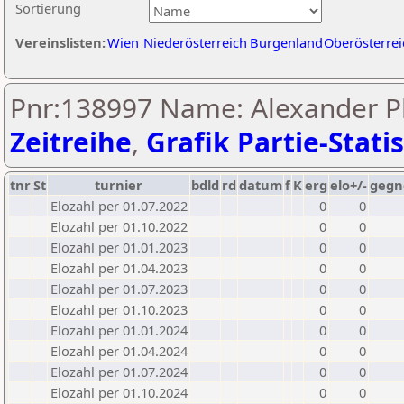
Sortierung
Vereinslisten:
Wien
Niederösterreich
Burgenland
Oberösterrei
Pnr:138997 Name: Alexander Pl
Zeitreihe
,
Grafik Partie-Statis
tnr
St
turnier
bdld
rd
datum
f
K
erg
elo+/-
gegn
Elozahl per 01.07.2022
0
0
Elozahl per 01.10.2022
0
0
Elozahl per 01.01.2023
0
0
Elozahl per 01.04.2023
0
0
Elozahl per 01.07.2023
0
0
Elozahl per 01.10.2023
0
0
Elozahl per 01.01.2024
0
0
Elozahl per 01.04.2024
0
0
Elozahl per 01.07.2024
0
0
Elozahl per 01.10.2024
0
0