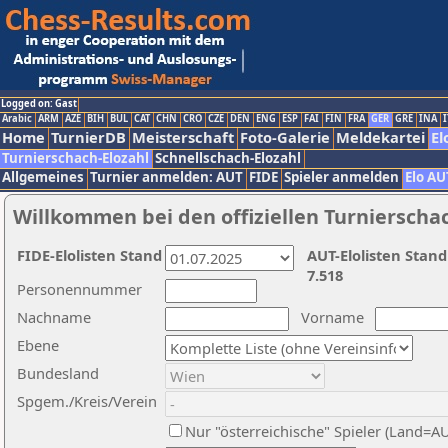
Logged on: Gast
Arabic
ARM
AZE
BIH
BUL
CAT
CHN
CRO
CZE
DEN
ENG
ESP
FAI
FIN
FRA
GER
GRE
INA
I
Home
TurnierDB
Meisterschaft
Foto-Galerie
Meldekartei
El
Turnierschach-Elozahl
Schnellschach-Elozahl
Allgemeines
Turnier anmelden: AUT
FIDE
Spieler anmelden
Elo AU
Willkommen bei den offiziellen Turnierscha
FIDE-Elolisten Stand
AUT-Elolisten Stand
7.518
Personennummer
Nachname
Vorname
Ebene
Bundesland
Spgem./Kreis/Verein
Nur "österreichische" Spieler (Land=A