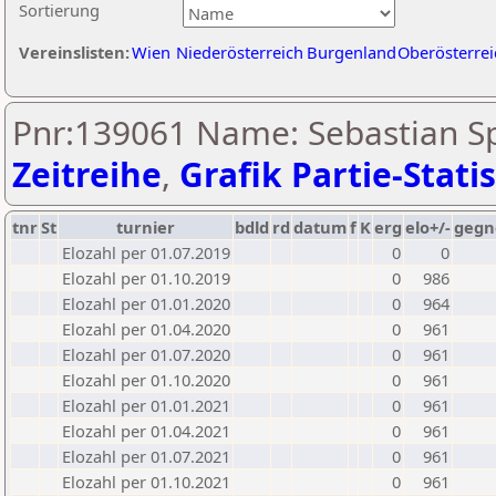
Sortierung
Vereinslisten:
Wien
Niederösterreich
Burgenland
Oberösterrei
Pnr:139061 Name: Sebastian Sp
Zeitreihe
,
Grafik Partie-Statis
tnr
St
turnier
bdld
rd
datum
f
K
erg
elo+/-
gegn
Elozahl per 01.07.2019
0
0
Elozahl per 01.10.2019
0
986
Elozahl per 01.01.2020
0
964
Elozahl per 01.04.2020
0
961
Elozahl per 01.07.2020
0
961
Elozahl per 01.10.2020
0
961
Elozahl per 01.01.2021
0
961
Elozahl per 01.04.2021
0
961
Elozahl per 01.07.2021
0
961
Elozahl per 01.10.2021
0
961