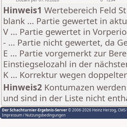
Hinweis1
Wertebereich Feld St 
blank ... Partie gewertet in akt
V ... Partie gewertet in Vorperi
- ... Partie nicht gewertet, da 
E ... Partie vorgemerkt zur Be
Einstiegselozahl in der nächst
K ... Korrektur wegen doppelt
Hinweis2
Kontumazen werden g
und sind in der Liste nicht enth
Der Schachturnier-Ergebnis-Server
© 2006-2026 Heinz Herzog
, CMS
Impressum / Nutzungsbedingungen