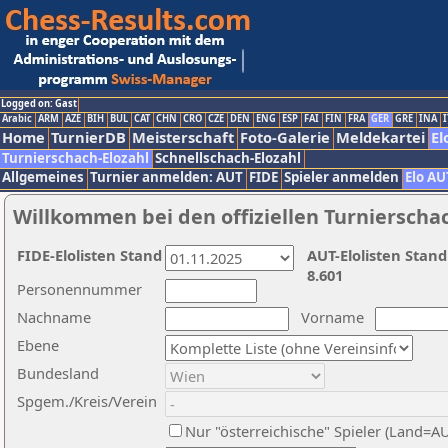
Logged on: Gast
Arabic
ARM
AZE
BIH
BUL
CAT
CHN
CRO
CZE
DEN
ENG
ESP
FAI
FIN
FRA
GER
GRE
INA
I
Home
TurnierDB
Meisterschaft
Foto-Galerie
Meldekartei
El
Turnierschach-Elozahl
Schnellschach-Elozahl
Allgemeines
Turnier anmelden: AUT
FIDE
Spieler anmelden
Elo AU
Willkommen bei den offiziellen Turnierscha
FIDE-Elolisten Stand
AUT-Elolisten Stand
8.601
Personennummer
Nachname
Vorname
Ebene
Bundesland
Spgem./Kreis/Verein
Nur "österreichische" Spieler (Land=A