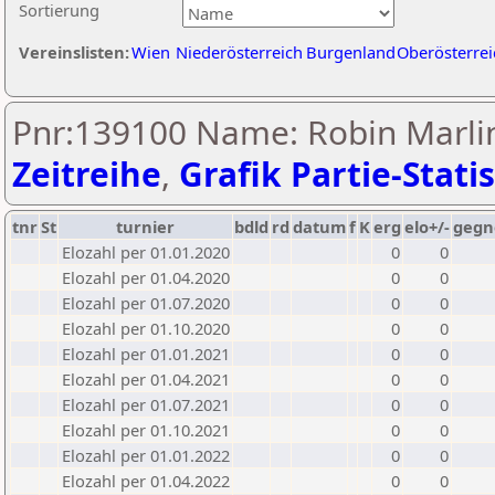
Sortierung
Vereinslisten:
Wien
Niederösterreich
Burgenland
Oberösterrei
Pnr:139100 Name: Robin Marlin
Zeitreihe
,
Grafik Partie-Statis
tnr
St
turnier
bdld
rd
datum
f
K
erg
elo+/-
gegn
Elozahl per 01.01.2020
0
0
Elozahl per 01.04.2020
0
0
Elozahl per 01.07.2020
0
0
Elozahl per 01.10.2020
0
0
Elozahl per 01.01.2021
0
0
Elozahl per 01.04.2021
0
0
Elozahl per 01.07.2021
0
0
Elozahl per 01.10.2021
0
0
Elozahl per 01.01.2022
0
0
Elozahl per 01.04.2022
0
0