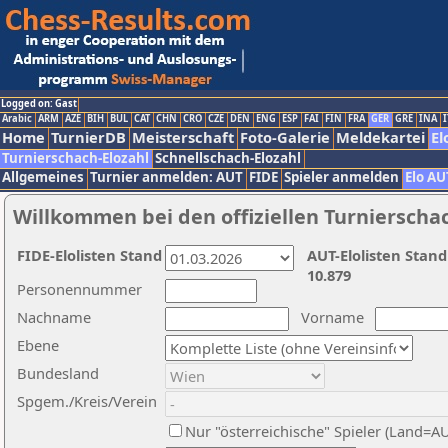
Logged on: Gast
Arabic
ARM
AZE
BIH
BUL
CAT
CHN
CRO
CZE
DEN
ENG
ESP
FAI
FIN
FRA
GER
GRE
INA
I
Home
TurnierDB
Meisterschaft
Foto-Galerie
Meldekartei
El
Turnierschach-Elozahl
Schnellschach-Elozahl
Allgemeines
Turnier anmelden: AUT
FIDE
Spieler anmelden
Elo AU
Willkommen bei den offiziellen Turnierscha
FIDE-Elolisten Stand
AUT-Elolisten Stand
10.879
Personennummer
Nachname
Vorname
Ebene
Bundesland
Spgem./Kreis/Verein
Nur "österreichische" Spieler (Land=A