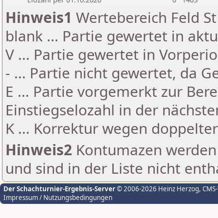
Hinweis1
Wertebereich Feld St 
blank ... Partie gewertet in akt
V ... Partie gewertet in Vorperi
- ... Partie nicht gewertet, da 
E ... Partie vorgemerkt zur Be
Einstiegselozahl in der nächst
K ... Korrektur wegen doppelt
Hinweis2
Kontumazen werden g
und sind in der Liste nicht enth
Der Schachturnier-Ergebnis-Server
© 2006-2026 Heinz Herzog
, CMS
Impressum / Nutzungsbedingungen