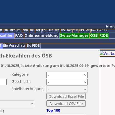
Servert
TA
JPN
MKD
LTU
NED
POL
POR
ROU
RUS
SRB
SVK
SWE
TUR
UKR
VIE
FontSize:11pt
ozahlen
FAQ
Onlineanmeldung
Swiss-Manager
ÖSB
FIDE
T
Elo Vorschau
Elo FIDE
ch-Elozahlen des ÖSB
 01.10.2025, letzte Änderung am 01.10.2025 09:19, gewertete P
Kategorie
Geschlecht
Spielberechtigung
Top 100
UT)