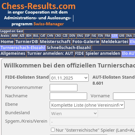
Logged on: Gast
Arabic
ARM
AZE
BIH
BUL
CAT
CHN
CRO
CZE
DEN
ENG
ESP
FAI
FIN
FRA
GER
GRE
INA
I
Home
TurnierDB
Meisterschaft
Foto-Galerie
Meldekartei
El
Turnierschach-Elozahl
Schnellschach-Elozahl
Allgemeines
Turnier anmelden: AUT
FIDE
Spieler anmelden
Elo AU
Willkommen bei den offiziellen Turnierscha
FIDE-Elolisten Stand
AUT-Elolisten Stand
8.601
Personennummer
Nachname
Vorname
Ebene
Bundesland
Spgem./Kreis/Verein
Nur "österreichische" Spieler (Land=A