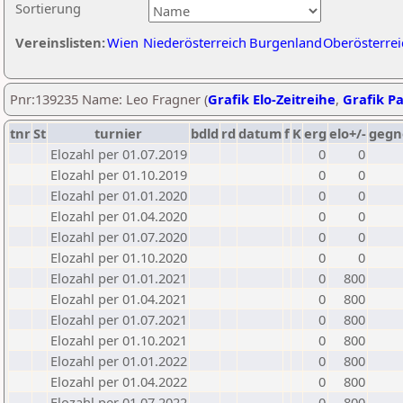
Sortierung
Vereinslisten:
Wien
Niederösterreich
Burgenland
Oberösterrei
Pnr:139235 Name: Leo Fragner (
Grafik Elo-Zeitreihe
,
Grafik Pa
tnr
St
turnier
bdld
rd
datum
f
K
erg
elo+/-
gegn
Elozahl per 01.07.2019
0
0
Elozahl per 01.10.2019
0
0
Elozahl per 01.01.2020
0
0
Elozahl per 01.04.2020
0
0
Elozahl per 01.07.2020
0
0
Elozahl per 01.10.2020
0
0
Elozahl per 01.01.2021
0
800
Elozahl per 01.04.2021
0
800
Elozahl per 01.07.2021
0
800
Elozahl per 01.10.2021
0
800
Elozahl per 01.01.2022
0
800
Elozahl per 01.04.2022
0
800
Elozahl per 01.07.2022
0
800