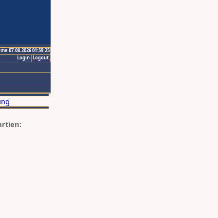
ime 07.08.2026 01:59:25
Login
Logout
artien: