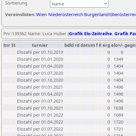
Sortierung
Vereinslisten:
Wien
Niederösterreich
Burgenland
Oberösterrei
Pnr:139362 Name: Luca Huber (
Grafik Elo-Zeitreihe
,
Grafik Par
tnr
St
turnier
bdld
rd
datum
f
K
erg
elo+/-
gegn
Elozahl per 01.10.2019
0
0
Elozahl per 01.01.2020
0
1349
Elozahl per 01.04.2020
0
1404
Elozahl per 01.07.2020
0
1404
Elozahl per 01.10.2020
0
1404
Elozahl per 01.01.2021
0
1496
Elozahl per 01.04.2021
0
1496
Elozahl per 01.07.2021
0
1496
Elozahl per 01.10.2021
0
1638
Elozahl per 01.01.2022
0
1684
Elozahl per 01.04.2022
0
1720
Elozahl per 01.07.2022
0
1721
Elozahl per 01.10.2022
0
1716