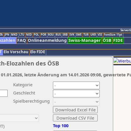
Servert
TA
JPN
MKD
LTU
NED
POL
POR
ROU
RUS
SRB
SVK
SWE
TUR
UKR
VIE
FontSize:11pt
ozahlen
FAQ
Onlineanmeldung
Swiss-Manager
ÖSB
FIDE
T
Elo Vorschau
Elo FIDE
ch-Elozahlen des ÖSB
 01.01.2026, letzte Änderung am 14.01.2026 09:08, gewertete P
Kategorie
Geschlecht
Spielberechtigung
Top 100
UT)