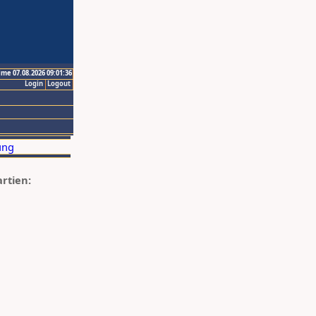
ime 07.08.2026 09:01:36
Login
Logout
artien: