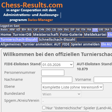
Logged on: Gast
Arabic
ARM
AZE
BIH
BUL
CAT
CHN
CRO
CZE
DEN
ENG
ESP
FAI
FIN
FRA
GER
GRE
INA
I
Home
TurnierDB
Meisterschaft
Foto-Galerie
Meldekartei
El
Turnierschach-Elozahl
Schnellschach-Elozahl
Allgemeines
Turnier anmelden: AUT
FIDE
Spieler anmelden
Elo AU
Willkommen bei den offiziellen Turnierscha
FIDE-Elolisten Stand
AUT-Elolisten Stand
10.879
Personennummer
Nachname
Vorname
Ebene
Bundesland
Spgem./Kreis/Verein
Nur "österreichische" Spieler (Land=A