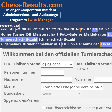
Logged on: Gast
Arabic
ARM
AZE
BIH
BUL
CAT
CHN
CRO
CZE
DEN
ENG
ESP
FAI
FIN
FRA
GER
GRE
INA
I
Home
TurnierDB
Meisterschaft
Foto-Galerie
Meldekartei
El
Turnierschach-Elozahl
Schnellschach-Elozahl
Allgemeines
Turnier anmelden: AUT
FIDE
Spieler anmelden
Elo AU
Willkommen bei den offiziellen Turnierscha
FIDE-Elolisten Stand
AUT-Elolisten Stand
10.879
Personennummer
Nachname
Vorname
Ebene
Bundesland
Spgem./Kreis/Verein
Nur "österreichische" Spieler (Land=A