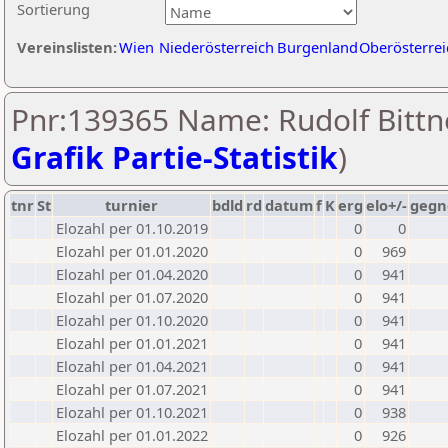
Sortierung
Vereinslisten:
Wien
Niederösterreich
Burgenland
Oberösterrei
Pnr:139365 Name: Rudolf Bittne
Grafik Partie-Statistik
)
tnr
St
turnier
bdld
rd
datum
f
K
erg
elo+/-
gegn
Elozahl per 01.10.2019
0
0
Elozahl per 01.01.2020
0
969
Elozahl per 01.04.2020
0
941
Elozahl per 01.07.2020
0
941
Elozahl per 01.10.2020
0
941
Elozahl per 01.01.2021
0
941
Elozahl per 01.04.2021
0
941
Elozahl per 01.07.2021
0
941
Elozahl per 01.10.2021
0
938
Elozahl per 01.01.2022
0
926