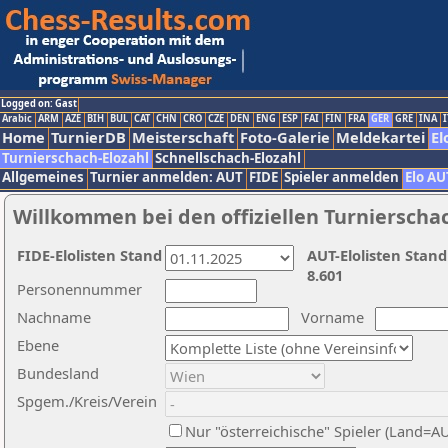
Logged on: Gast
Arabic
ARM
AZE
BIH
BUL
CAT
CHN
CRO
CZE
DEN
ENG
ESP
FAI
FIN
FRA
GER
GRE
INA
I
Home
TurnierDB
Meisterschaft
Foto-Galerie
Meldekartei
El
Turnierschach-Elozahl
Schnellschach-Elozahl
Allgemeines
Turnier anmelden: AUT
FIDE
Spieler anmelden
Elo AU
Willkommen bei den offiziellen Turnierscha
FIDE-Elolisten Stand
AUT-Elolisten Stand
8.601
Personennummer
Nachname
Vorname
Ebene
Bundesland
Spgem./Kreis/Verein
Nur "österreichische" Spieler (Land=A