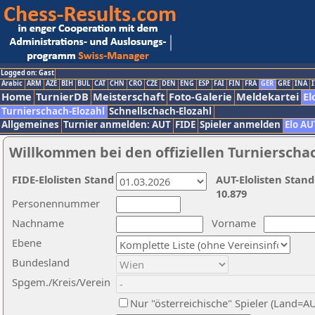
Logged on: Gast
Arabic
ARM
AZE
BIH
BUL
CAT
CHN
CRO
CZE
DEN
ENG
ESP
FAI
FIN
FRA
GER
GRE
INA
I
Home
TurnierDB
Meisterschaft
Foto-Galerie
Meldekartei
El
Turnierschach-Elozahl
Schnellschach-Elozahl
Allgemeines
Turnier anmelden: AUT
FIDE
Spieler anmelden
Elo AU
Willkommen bei den offiziellen Turnierscha
FIDE-Elolisten Stand
AUT-Elolisten Stand
10.879
Personennummer
Nachname
Vorname
Ebene
Bundesland
Spgem./Kreis/Verein
Nur "österreichische" Spieler (Land=A