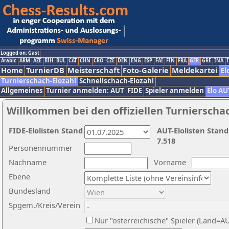
Logged on: Gast
Arabic
ARM
AZE
BIH
BUL
CAT
CHN
CRO
CZE
DEN
ENG
ESP
FAI
FIN
FRA
GER
GRE
INA
I
Home
TurnierDB
Meisterschaft
Foto-Galerie
Meldekartei
El
Turnierschach-Elozahl
Schnellschach-Elozahl
Allgemeines
Turnier anmelden: AUT
FIDE
Spieler anmelden
Elo AU
Willkommen bei den offiziellen Turnierscha
FIDE-Elolisten Stand
AUT-Elolisten Stand
7.518
Personennummer
Nachname
Vorname
Ebene
Bundesland
Spgem./Kreis/Verein
Nur "österreichische" Spieler (Land=A