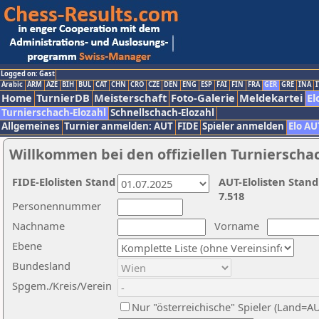
Logged on: Gast
Arabic
ARM
AZE
BIH
BUL
CAT
CHN
CRO
CZE
DEN
ENG
ESP
FAI
FIN
FRA
GER
GRE
INA
I
Home
TurnierDB
Meisterschaft
Foto-Galerie
Meldekartei
El
Turnierschach-Elozahl
Schnellschach-Elozahl
Allgemeines
Turnier anmelden: AUT
FIDE
Spieler anmelden
Elo AU
Willkommen bei den offiziellen Turnierscha
FIDE-Elolisten Stand
AUT-Elolisten Stand
7.518
Personennummer
Nachname
Vorname
Ebene
Bundesland
Spgem./Kreis/Verein
Nur "österreichische" Spieler (Land=A