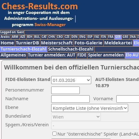
Logged on: Gast
Arabic
ARM
AZE
BIH
BUL
CAT
CHN
CRO
CZE
DEN
ENG
ESP
FAI
FIN
FRA
GER
GRE
INA
I
Home
TurnierDB
Meisterschaft
Foto-Galerie
Meldekartei
El
Turnierschach-Elozahl
Schnellschach-Elozahl
Allgemeines
Turnier anmelden: AUT
FIDE
Spieler anmelden
Elo AU
Willkommen bei den offiziellen Turnierscha
FIDE-Elolisten Stand
AUT-Elolisten Stand
10.879
Personennummer
Nachname
Vorname
Ebene
Bundesland
Spgem./Kreis/Verein
Nur "österreichische" Spieler (Land=A