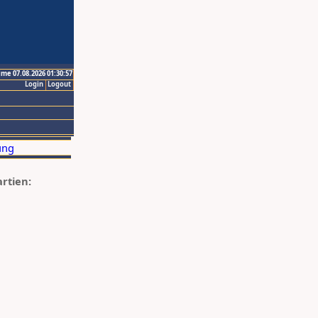
ime 07.08.2026 01:30:57
Login
Logout
artien: