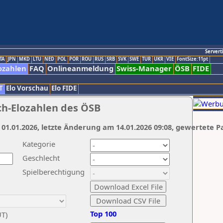
Servert
TA
JPN
MKD
LTU
NED
POL
POR
ROU
RUS
SRB
SVK
SWE
TUR
UKR
VIE
FontSize:11pt
ozahlen
FAQ
Onlineanmeldung
Swiss-Manager
ÖSB
FIDE
T
Elo Vorschau
Elo FIDE
ch-Elozahlen des ÖSB
 01.01.2026, letzte Änderung am 14.01.2026 09:08, gewertete P
Kategorie
Geschlecht
Spielberechtigung
Top 100
UT)