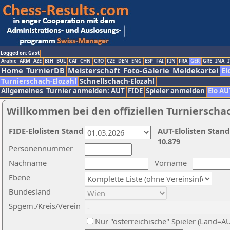
Logged on: Gast
Arabic
ARM
AZE
BIH
BUL
CAT
CHN
CRO
CZE
DEN
ENG
ESP
FAI
FIN
FRA
GER
GRE
INA
I
Home
TurnierDB
Meisterschaft
Foto-Galerie
Meldekartei
El
Turnierschach-Elozahl
Schnellschach-Elozahl
Allgemeines
Turnier anmelden: AUT
FIDE
Spieler anmelden
Elo AU
Willkommen bei den offiziellen Turnierscha
FIDE-Elolisten Stand
AUT-Elolisten Stand
10.879
Personennummer
Nachname
Vorname
Ebene
Bundesland
Spgem./Kreis/Verein
Nur "österreichische" Spieler (Land=A