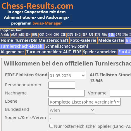
Logged on: Gast
Arabic
ARM
AZE
BIH
BUL
CAT
CHN
CRO
CZE
DEN
ENG
ESP
FAI
FIN
FRA
GER
GRE
INA
I
Home
TurnierDB
Meisterschaft
Foto-Galerie
Meldekartei
El
Turnierschach-Elozahl
Schnellschach-Elozahl
Allgemeines
Turnier anmelden: AUT
FIDE
Spieler anmelden
Elo AU
Willkommen bei den offiziellen Turnierscha
FIDE-Elolisten Stand
AUT-Elolisten Stand
13.945
Personennummer
Nachname
Vorname
Ebene
Bundesland
Spgem./Kreis/Verein
Nur "österreichische" Spieler (Land=A