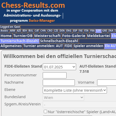
Logged on: Gast
Arabic
ARM
AZE
BIH
BUL
CAT
CHN
CRO
CZE
DEN
ENG
ESP
FAI
FIN
FRA
GER
GRE
INA
I
Home
TurnierDB
Meisterschaft
Foto-Galerie
Meldekartei
El
Turnierschach-Elozahl
Schnellschach-Elozahl
Allgemeines
Turnier anmelden: AUT
FIDE
Spieler anmelden
Elo AU
Willkommen bei den offiziellen Turnierscha
FIDE-Elolisten Stand
AUT-Elolisten Stand
7.518
Personennummer
Nachname
Vorname
Ebene
Bundesland
Spgem./Kreis/Verein
Nur "österreichische" Spieler (Land=A