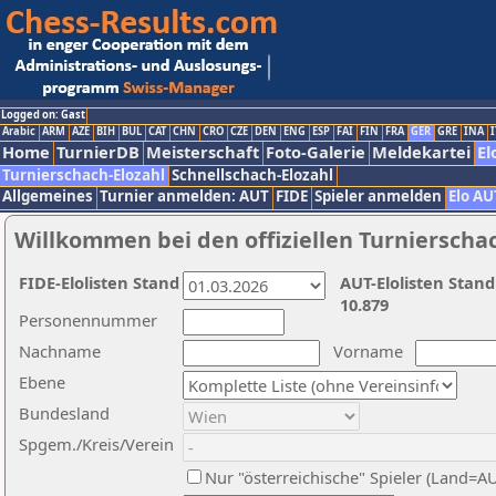
Logged on: Gast
Arabic
ARM
AZE
BIH
BUL
CAT
CHN
CRO
CZE
DEN
ENG
ESP
FAI
FIN
FRA
GER
GRE
INA
I
Home
TurnierDB
Meisterschaft
Foto-Galerie
Meldekartei
El
Turnierschach-Elozahl
Schnellschach-Elozahl
Allgemeines
Turnier anmelden: AUT
FIDE
Spieler anmelden
Elo AU
Willkommen bei den offiziellen Turnierscha
FIDE-Elolisten Stand
AUT-Elolisten Stand
10.879
Personennummer
Nachname
Vorname
Ebene
Bundesland
Spgem./Kreis/Verein
Nur "österreichische" Spieler (Land=A