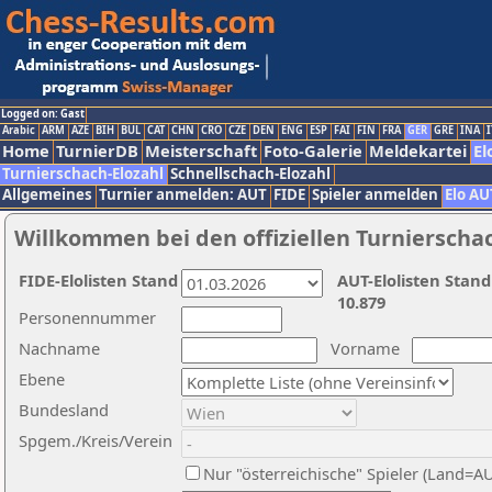
Logged on: Gast
Arabic
ARM
AZE
BIH
BUL
CAT
CHN
CRO
CZE
DEN
ENG
ESP
FAI
FIN
FRA
GER
GRE
INA
I
Home
TurnierDB
Meisterschaft
Foto-Galerie
Meldekartei
El
Turnierschach-Elozahl
Schnellschach-Elozahl
Allgemeines
Turnier anmelden: AUT
FIDE
Spieler anmelden
Elo AU
Willkommen bei den offiziellen Turnierscha
FIDE-Elolisten Stand
AUT-Elolisten Stand
10.879
Personennummer
Nachname
Vorname
Ebene
Bundesland
Spgem./Kreis/Verein
Nur "österreichische" Spieler (Land=A