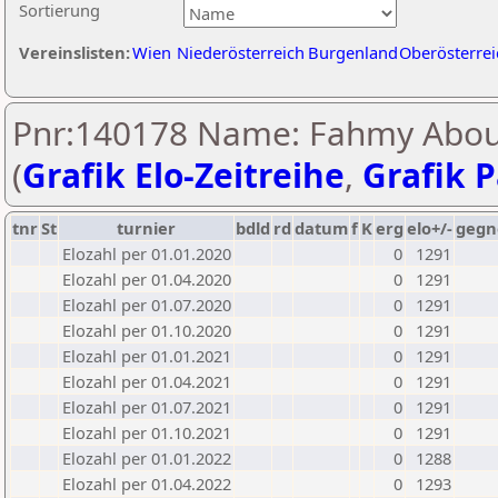
Sortierung
Vereinslisten:
Wien
Niederösterreich
Burgenland
Oberösterrei
Pnr:140178 Name: Fahmy Abou
(
Grafik Elo-Zeitreihe
,
Grafik P
tnr
St
turnier
bdld
rd
datum
f
K
erg
elo+/-
gegn
Elozahl per 01.01.2020
0
1291
Elozahl per 01.04.2020
0
1291
Elozahl per 01.07.2020
0
1291
Elozahl per 01.10.2020
0
1291
Elozahl per 01.01.2021
0
1291
Elozahl per 01.04.2021
0
1291
Elozahl per 01.07.2021
0
1291
Elozahl per 01.10.2021
0
1291
Elozahl per 01.01.2022
0
1288
Elozahl per 01.04.2022
0
1293