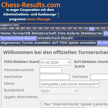
Logged on: Gast
Arabic
ARM
AZE
BIH
BUL
CAT
CHN
CRO
CZE
DEN
ENG
ESP
FAI
FIN
FRA
GER
GRE
INA
I
Home
TurnierDB
Meisterschaft
Foto-Galerie
Meldekartei
El
Turnierschach-Elozahl
Schnellschach-Elozahl
Allgemeines
Turnier anmelden: AUT
FIDE
Spieler anmelden
Elo AU
Willkommen bei den offiziellen Turnierscha
FIDE-Elolisten Stand
AUT-Elolisten Stand
10.879
Personennummer
Nachname
Vorname
Ebene
Bundesland
Spgem./Kreis/Verein
Nur "österreichische" Spieler (Land=A