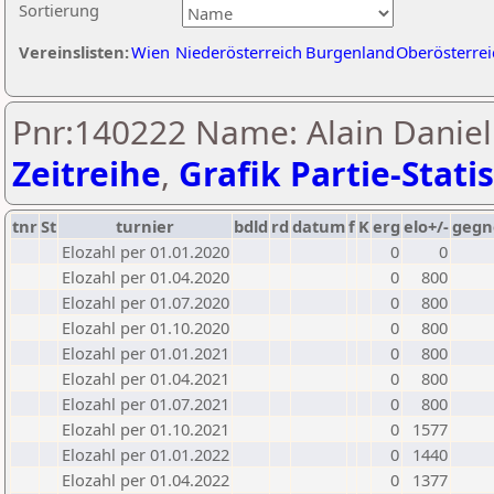
Sortierung
Vereinslisten:
Wien
Niederösterreich
Burgenland
Oberösterrei
Pnr:140222 Name: Alain Daniel
Zeitreihe
,
Grafik Partie-Statis
tnr
St
turnier
bdld
rd
datum
f
K
erg
elo+/-
gegn
Elozahl per 01.01.2020
0
0
Elozahl per 01.04.2020
0
800
Elozahl per 01.07.2020
0
800
Elozahl per 01.10.2020
0
800
Elozahl per 01.01.2021
0
800
Elozahl per 01.04.2021
0
800
Elozahl per 01.07.2021
0
800
Elozahl per 01.10.2021
0
1577
Elozahl per 01.01.2022
0
1440
Elozahl per 01.04.2022
0
1377