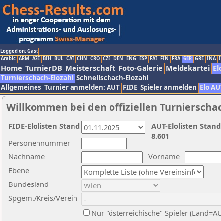
Logged on: Gast
Arabic
ARM
AZE
BIH
BUL
CAT
CHN
CRO
CZE
DEN
ENG
ESP
FAI
FIN
FRA
GER
GRE
INA
I
Home
TurnierDB
Meisterschaft
Foto-Galerie
Meldekartei
El
Turnierschach-Elozahl
Schnellschach-Elozahl
Allgemeines
Turnier anmelden: AUT
FIDE
Spieler anmelden
Elo AU
Willkommen bei den offiziellen Turnierscha
FIDE-Elolisten Stand
AUT-Elolisten Stand
8.601
Personennummer
Nachname
Vorname
Ebene
Bundesland
Spgem./Kreis/Verein
Nur "österreichische" Spieler (Land=A