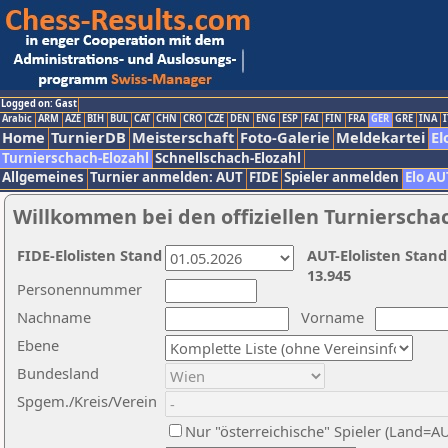
Logged on: Gast
Arabic
ARM
AZE
BIH
BUL
CAT
CHN
CRO
CZE
DEN
ENG
ESP
FAI
FIN
FRA
GER
GRE
INA
I
Home
TurnierDB
Meisterschaft
Foto-Galerie
Meldekartei
El
Turnierschach-Elozahl
Schnellschach-Elozahl
Allgemeines
Turnier anmelden: AUT
FIDE
Spieler anmelden
Elo AU
Willkommen bei den offiziellen Turnierscha
FIDE-Elolisten Stand
AUT-Elolisten Stand
13.945
Personennummer
Nachname
Vorname
Ebene
Bundesland
Spgem./Kreis/Verein
Nur "österreichische" Spieler (Land=A