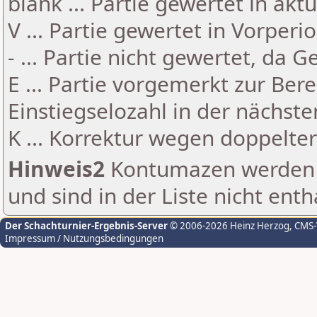
blank ... Partie gewertet in akt
V ... Partie gewertet in Vorperi
- ... Partie nicht gewertet, da 
E ... Partie vorgemerkt zur Be
Einstiegselozahl in der nächst
K ... Korrektur wegen doppelt
Hinweis2
Kontumazen werden g
und sind in der Liste nicht enth
Der Schachturnier-Ergebnis-Server
© 2006-2026 Heinz Herzog
, CMS
Impressum / Nutzungsbedingungen