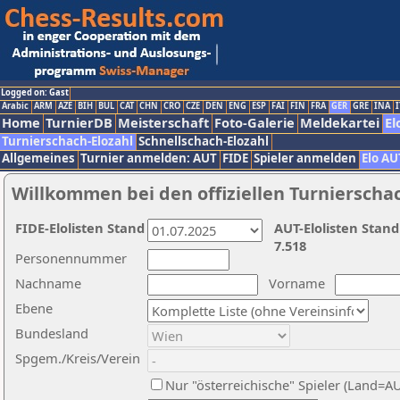
Logged on: Gast
Arabic
ARM
AZE
BIH
BUL
CAT
CHN
CRO
CZE
DEN
ENG
ESP
FAI
FIN
FRA
GER
GRE
INA
I
Home
TurnierDB
Meisterschaft
Foto-Galerie
Meldekartei
El
Turnierschach-Elozahl
Schnellschach-Elozahl
Allgemeines
Turnier anmelden: AUT
FIDE
Spieler anmelden
Elo AU
Willkommen bei den offiziellen Turnierscha
FIDE-Elolisten Stand
AUT-Elolisten Stand
7.518
Personennummer
Nachname
Vorname
Ebene
Bundesland
Spgem./Kreis/Verein
Nur "österreichische" Spieler (Land=A