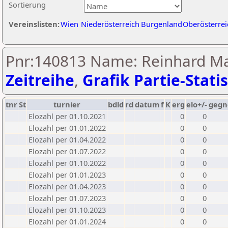
Sortierung
Vereinslisten:
Wien
Niederösterreich
Burgenland
Oberösterrei
Pnr:140813 Name: Reinhard Ma
Zeitreihe
,
Grafik Partie-Statis
tnr
St
turnier
bdld
rd
datum
f
K
erg
elo+/-
gegn
Elozahl per 01.10.2021
0
0
Elozahl per 01.01.2022
0
0
Elozahl per 01.04.2022
0
0
Elozahl per 01.07.2022
0
0
Elozahl per 01.10.2022
0
0
Elozahl per 01.01.2023
0
0
Elozahl per 01.04.2023
0
0
Elozahl per 01.07.2023
0
0
Elozahl per 01.10.2023
0
0
Elozahl per 01.01.2024
0
0