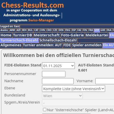
Logged on: Gast
Arabic
ARM
AZE
BIH
BUL
CAT
CHN
CRO
CZE
DEN
ENG
ESP
FAI
FIN
FRA
GER
GRE
INA
I
Home
TurnierDB
Meisterschaft
Foto-Galerie
Meldekartei
El
Turnierschach-Elozahl
Schnellschach-Elozahl
Allgemeines
Turnier anmelden: AUT
FIDE
Spieler anmelden
Elo AU
Willkommen bei den offiziellen Turnierscha
FIDE-Elolisten Stand
AUT-Elolisten Stand
8.601
Personennummer
Nachname
Vorname
Ebene
Bundesland
Spgem./Kreis/Verein
Nur "österreichische" Spieler (Land=A