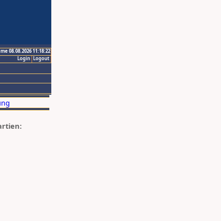
ime 08.08.2026 11:18:22
Login
Logout
artien: