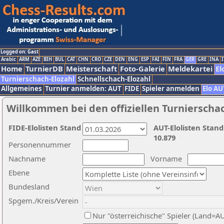
Logged on: Gast
Arabic
ARM
AZE
BIH
BUL
CAT
CHN
CRO
CZE
DEN
ENG
ESP
FAI
FIN
FRA
GER
GRE
INA
I
Home
TurnierDB
Meisterschaft
Foto-Galerie
Meldekartei
El
Turnierschach-Elozahl
Schnellschach-Elozahl
Allgemeines
Turnier anmelden: AUT
FIDE
Spieler anmelden
Elo AU
Willkommen bei den offiziellen Turnierscha
FIDE-Elolisten Stand
AUT-Elolisten Stand
10.879
Personennummer
Nachname
Vorname
Ebene
Bundesland
Spgem./Kreis/Verein
Nur "österreichische" Spieler (Land=A