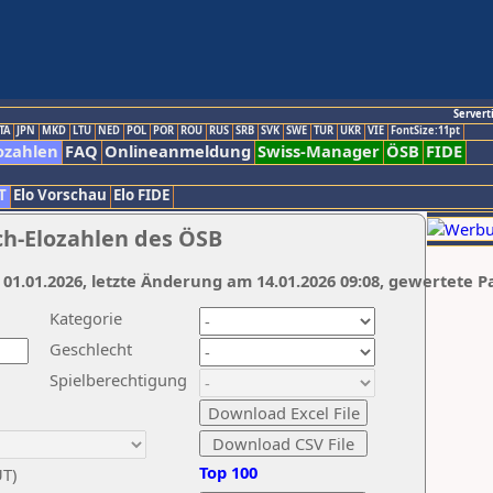
Servert
TA
JPN
MKD
LTU
NED
POL
POR
ROU
RUS
SRB
SVK
SWE
TUR
UKR
VIE
FontSize:11pt
ozahlen
FAQ
Onlineanmeldung
Swiss-Manager
ÖSB
FIDE
T
Elo Vorschau
Elo FIDE
ch-Elozahlen des ÖSB
 01.01.2026, letzte Änderung am 14.01.2026 09:08, gewertete P
Kategorie
Geschlecht
Spielberechtigung
Top 100
UT)