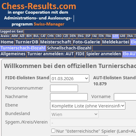
Logged on: Gast
Arabic
ARM
AZE
BIH
BUL
CAT
CHN
CRO
CZE
DEN
ENG
ESP
FAI
FIN
FRA
GER
GRE
INA
I
Home
TurnierDB
Meisterschaft
Foto-Galerie
Meldekartei
El
Turnierschach-Elozahl
Schnellschach-Elozahl
Allgemeines
Turnier anmelden: AUT
FIDE
Spieler anmelden
Elo AU
Willkommen bei den offiziellen Turnierscha
FIDE-Elolisten Stand
AUT-Elolisten Stand
10.879
Personennummer
Nachname
Vorname
Ebene
Bundesland
Spgem./Kreis/Verein
Nur "österreichische" Spieler (Land=A