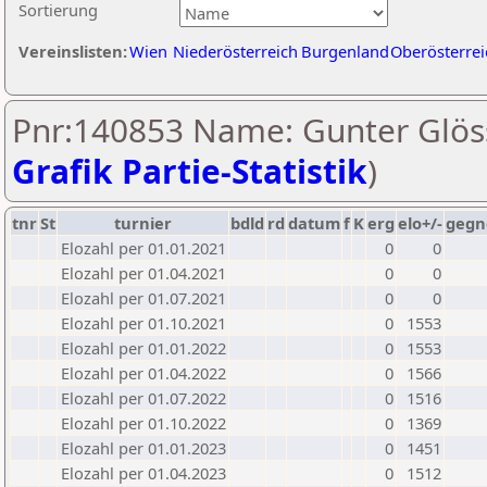
Sortierung
Vereinslisten:
Wien
Niederösterreich
Burgenland
Oberösterrei
Pnr:140853 Name: Gunter Glöss
Grafik Partie-Statistik
)
tnr
St
turnier
bdld
rd
datum
f
K
erg
elo+/-
gegn
Elozahl per 01.01.2021
0
0
Elozahl per 01.04.2021
0
0
Elozahl per 01.07.2021
0
0
Elozahl per 01.10.2021
0
1553
Elozahl per 01.01.2022
0
1553
Elozahl per 01.04.2022
0
1566
Elozahl per 01.07.2022
0
1516
Elozahl per 01.10.2022
0
1369
Elozahl per 01.01.2023
0
1451
Elozahl per 01.04.2023
0
1512