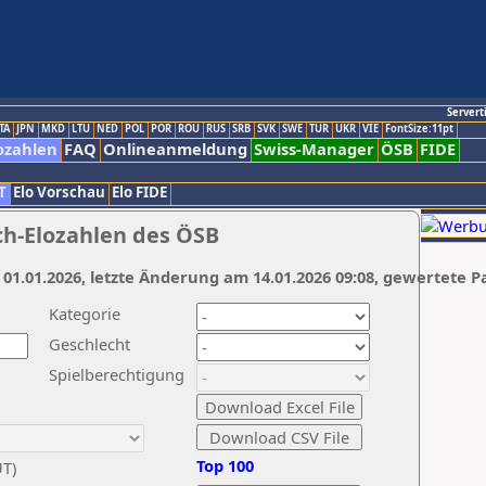
Servert
TA
JPN
MKD
LTU
NED
POL
POR
ROU
RUS
SRB
SVK
SWE
TUR
UKR
VIE
FontSize:11pt
ozahlen
FAQ
Onlineanmeldung
Swiss-Manager
ÖSB
FIDE
T
Elo Vorschau
Elo FIDE
ch-Elozahlen des ÖSB
 01.01.2026, letzte Änderung am 14.01.2026 09:08, gewertete P
Kategorie
Geschlecht
Spielberechtigung
Top 100
UT)