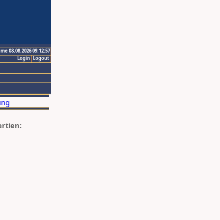
ime 08.08.2026 09:12:57
Login
Logout
artien: