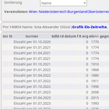
Sortierung
Vereinslisten:
Wien
Niederösterreich
Burgenland
Oberösterrei
Pnr:140854 Name: Sota Alexander Glössl (
Grafik Elo-Zeitreihe
,
tnr
St
turnier
bdld
rd
datum
f
K
erg
elo+/-
gegn
Elozahl per 01.10.2020
0
1770
Elozahl per 01.01.2021
0
1774
Elozahl per 01.04.2021
0
1774
Elozahl per 01.07.2021
0
1774
Elozahl per 01.10.2021
0
1910
Elozahl per 01.01.2022
0
1868
Elozahl per 01.04.2022
0
1880
Elozahl per 01.07.2022
0
1911
Elozahl per 01.10.2022
0
1996
Elozahl per 01.01.2023
0
2008
Elozahl per 01.04.2023
0
2015
Elozahl per 01.07.2023
0
1993
Elozahl per 01.10.2023
0
1976