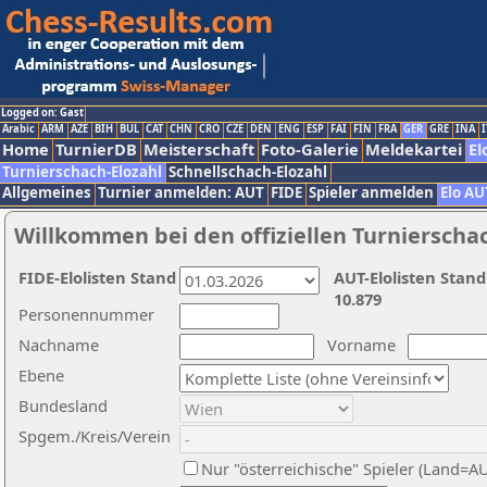
Logged on: Gast
Arabic
ARM
AZE
BIH
BUL
CAT
CHN
CRO
CZE
DEN
ENG
ESP
FAI
FIN
FRA
GER
GRE
INA
I
Home
TurnierDB
Meisterschaft
Foto-Galerie
Meldekartei
El
Turnierschach-Elozahl
Schnellschach-Elozahl
Allgemeines
Turnier anmelden: AUT
FIDE
Spieler anmelden
Elo AU
Willkommen bei den offiziellen Turnierscha
FIDE-Elolisten Stand
AUT-Elolisten Stand
10.879
Personennummer
Nachname
Vorname
Ebene
Bundesland
Spgem./Kreis/Verein
Nur "österreichische" Spieler (Land=A